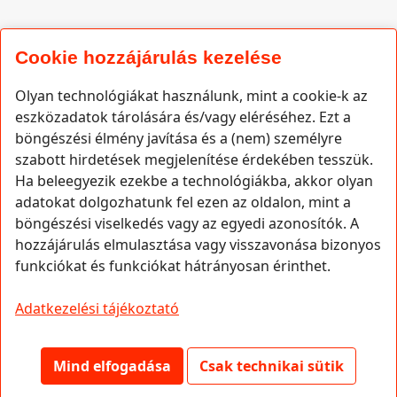
Cookie hozzájárulás kezelése
Olyan technológiákat használunk, mint a cookie-k az
eszközadatok tárolására és/vagy eléréséhez. Ezt a
böngészési élmény javítása és a (nem) személyre
szabott hirdetések megjelenítése érdekében tesszük.
Ha beleegyezik ezekbe a technológiákba, akkor olyan
Bejelentkezés
adatokat dolgozhatunk fel ezen az oldalon, mint a
böngészési viselkedés vagy az egyedi azonosítók. A
hozzájárulás elmulasztása vagy visszavonása bizonyos
Email cím
funkciókat és funkciókat hátrányosan érinthet.
Adatkezelési tájékoztató
Jelszó
Mind elfogadása
Csak technikai sütik